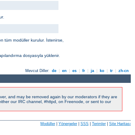
ur.
len tüm modüller kurulur. İstenirse,
apılandırma dosyasıyla yüklenir.
Mevcut Diller:
de
|
en
|
es
|
fr
|
ja
|
ko
|
tr
|
zh-cn
ver, and may be removed again by our moderators if they are
ither our IRC channel, #httpd, on Freenode, or sent to our
Modüller
|
Yönergeler
|
SSS
|
Terimler
|
Site Haritası