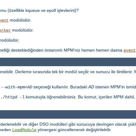
mu (özellikle kqueue ve epoll işlevlerini)?
modülüdür.
vent
modülüdür.
orker
odülüdür.
özelliği desteklediğinden öntanımlı MPM'niz hemen hemen daima
event
ebilir. Derleme sırasında tek bir modül seçilir ve sunucu ile ilintilenir.
n
seçeneği kullanılır. Buradaki
AD
istenen MPM'in ismidi
--with-mpm=
AD
u
komutuyla öğrenebilirsiniz. Bu komut, içerilen MPM dahil
./httpd -l
derlenebilir ve diğer DSO modülleri gibi sunucuya devingen olarak yük
rmeden
yönergesi güncellenerek değiştirilebilir.
LoadModule