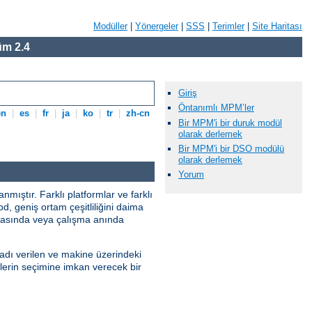
Modüller
|
Yönergeler
|
SSS
|
Terimler
|
Site Haritası
m 2.4
Giriş
Öntanımlı MPM’ler
en
|
es
|
fr
|
ja
|
ko
|
tr
|
zh-cn
Bir MPM'i bir duruk modül
olarak derlemek
.
Bir MPM'i bir DSO modülü
olarak derlemek
Yorum
ıştır. Farklı platformlar ve farklı
pd, geniş ortam çeşitliliğini daima
sırasında veya çalışma anında
adı verilen ve makine üzerindeki
lerin seçimine imkan verecek bir