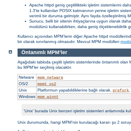
Apache httpd geniş çeşitlilikteki işletim sistemlerini da
1.3’te kullanılan POSIX katmanının yerine işletim sis
verimli bir duruma gelmiştir. Aynı fayda özelleştirilmiş 
Sunucu, belli bir sitenin ihtiyaçlarına uygun olarak daha 
modülünü kullanabilirken, daha geniş ölçeklenebilirlik g
Kullanıcı açısından MPM’lerin diğer Apache httpd modüllerind
bir olarak sınırlanmış olmasıdır. Mevcut MPM modülleri
modül
Öntanımlı MPM’ler
Aşağıdaki tabloda çeşitli işletim sistemlerinde öntanımlı olan
bu MPM’ler seçilmiş olacaktır.
Netware
mpm_netware
OS/2
mpmt_os2
Unix
Platformun yapabildiklerine bağlı olarak,
prefork
Windows
mpm_winnt
'Unix' burada Unix benzeri işletim sistemleri anlamında kul
Unix durumunda, hangi MPM'nin kurulacağı kararı şu 2 soruya 