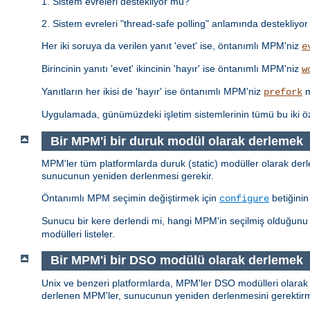
1. Sistem evreleri destekliyor mu?
2. Sistem evreleri "thread-safe polling" anlamında destekliyor 
Her iki soruya da verilen yanıt 'evet' ise, öntanımlı MPM'niz
e
Birincinin yanıtı 'evet' ikincinin 'hayır' ise öntanımlı MPM'niz
w
Yanıtların her ikisi de 'hayır' ise öntanımlı MPM'niz
m
prefork
Uygulamada, günümüzdeki işletim sistemlerinin tümü bu iki 
Bir MPM'i bir duruk modül olarak derlemek
MPM'ler tüm platformlarda duruk (static) modüller olarak derlen
sunucunun yeniden derlenmesi gerekir.
Öntanımlı MPM seçimin değiştirmek için
betiğini
configure
Sunucu bir kere derlendi mi, hangi MPM'in seçilmiş olduğun
modülleri listeler.
Bir MPM'i bir DSO modülü olarak derlemek
Unix ve benzeri platformlarda, MPM'ler DSO modülleri olarak 
derlenen MPM'ler, sunucunun yeniden derlenmesini gerekti