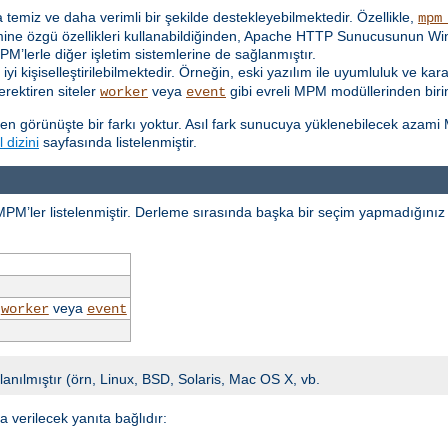
ha temiz ve daha verimli bir şekilde destekleyebilmektedir. Özellikle,
mpm
temine özgü özellikleri kullanabildiğinden, Apache HTTP Sunucusunun 
MPM’lerle diğer işletim sistemlerine de sağlanmıştır.
iyi kişiselleştirilebilmektedir. Örneğin, eski yazılım ile uyumluluk ve ka
erektiren siteler
veya
gibi evreli MPM modüllerinden birin
worker
event
en görünüşte bir farkı yoktur. Asıl fark sunucuya yüklenebilecek azami
 dizini
sayfasında listelenmiştir.
 MPM’ler listelenmiştir. Derleme sırasında başka bir seçim yapmadığınız 
,
veya
worker
event
lanılmıştır (örn, Linux, BSD, Solaris, Mac OS X, vb.
verilecek yanıta bağlıdır: