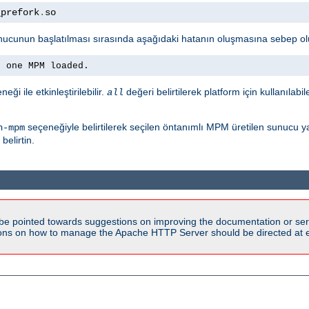
_prefork
.
so
nucunun başlatılması sırasında aşağıdaki hatanın oluşmasına sebep ol
n one MPM loaded.
eği ile etkinleştirilebilir.
değeri belirtilerek platform için kullanılabi
all
seçeneğiyle belirtilerek seçilen öntanımlı MPM üretilen sunucu y
h-mpm
elirtin.
be pointed towards suggestions on improving the documentation or ser
tions on how to manage the Apache HTTP Server should be directed at e