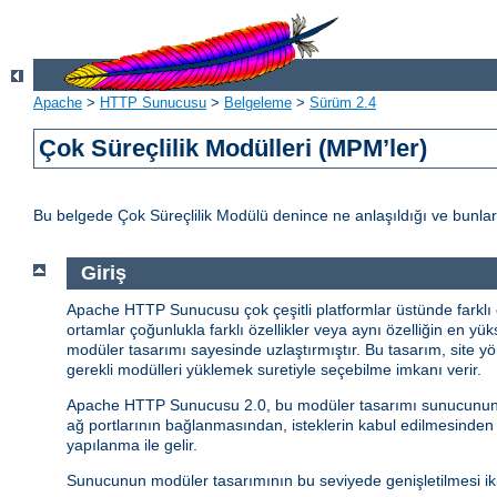
Apache
>
HTTP Sunucusu
>
Belgeleme
>
Sürüm 2.4
Çok Süreçlilik Modülleri (MPM’ler)
Bu belgede Çok Süreçlilik Modülü denince ne anlaşıldığı ve bunlar
Giriş
Apache HTTP Sunucusu çok çeşitli platformlar üstünde farklı o
ortamlar çoğunlukla farklı özellikler veya aynı özelliğin en yük
modüler tasarımı sayesinde uzlaştırmıştır. Bu tasarım, site yö
gerekli modülleri yüklemek suretiyle seçebilme imkanı verir.
Apache HTTP Sunucusu 2.0, bu modüler tasarımı sunucunun en t
ağ portlarının bağlanmasından, isteklerin kabul edilmesinden
yapılanma ile gelir.
Sunucunun modüler tasarımının bu seviyede genişletilmesi iki