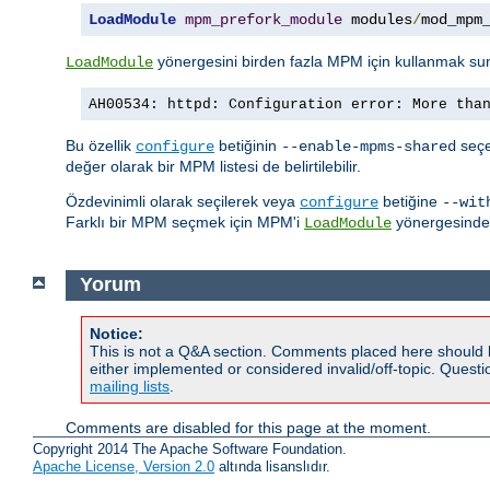
LoadModule
mpm_prefork_module
 modules
/
mod_mpm
yönergesini birden fazla MPM için kullanmak su
LoadModule
AH00534: httpd: Configuration error: More tha
Bu özellik
betiğinin
seçen
configure
--enable-mpms-shared
değer olarak bir MPM listesi de belirtilebilir.
Özdevinimli olarak seçilerek veya
betiğine
configure
--wit
Farklı bir MPM seçmek için MPM'i
yönergesinde b
LoadModule
Yorum
Notice:
This is not a Q&A section. Comments placed here should 
either implemented or considered invalid/off-topic. Ques
mailing lists
.
Comments are disabled for this page at the moment.
Copyright 2014 The Apache Software Foundation.
Apache License, Version 2.0
altında lisanslıdır.