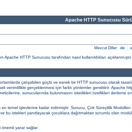
Apache HTTP Sunucusu Sürü
Mevcut Diller:
de
|
ın Apache HTTP Sunucusu tarafından nasıl kullanıldıkları açıklanmıştır
rtamlarda çalışabilen güçlü ve esnek bir HTTP sunucusu olarak tasarlanm
sek verimlilikle gerçeklenmesi için farklı yöntemler gerektirir. Apache htt
neticilerine, sunucularında bulunmasını istedikleri özellikleri derleme 
emel işlevlerine kadar indirmiştir. Sunucu, Çok Süreçlilik Modülleri 
 ve bu istekleri yanıtlayacak çocuklara dağıtmaktan sorumlu olan modül
 önemli yarar sağlar: