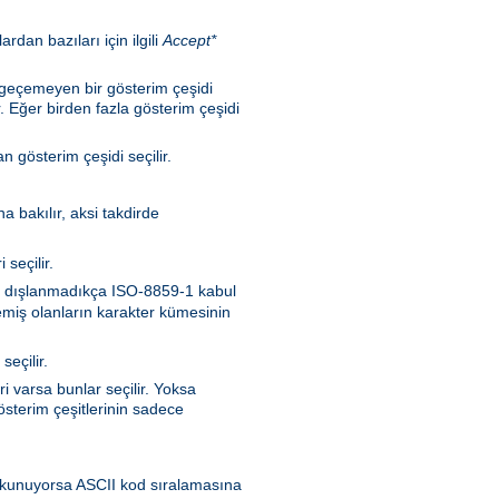
rdan bazıları için ilgili
Accept*
n geçemeyen bir gösterim çeşidi
. Eğer birden fazla gösterim çeşidi
 gösterim çeşidi seçilir.
a bakılır, aksi takdirde
seçilir.
nen dışlanmadıkça ISO-8859-1 kabul
memiş olanların karakter kümesinin
seçilir.
i varsa bunlar seçilir. Yoksa
sterim çeşitlerinin sadece
en okunuyorsa ASCII kod sıralamasına