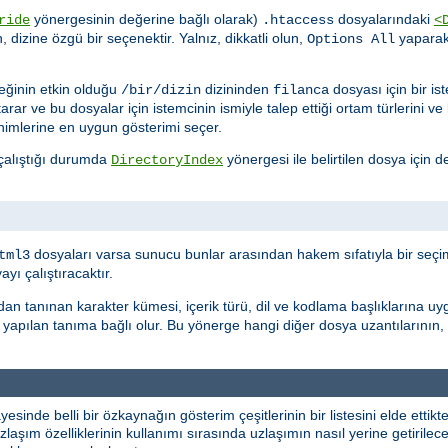
yönergesinin değerine bağlı olarak)
dosyalarındaki
ride
.htaccess
<
n, dizine özgü bir seçenektir. Yalnız, dikkatli olun,
yapara
Options All
ğinin etkin olduğu
dizininden
dosyası için bir i
/bir/dizin
filanca
tarar ve bu dosyalar için istemcinin ismiyle talep ettiği ortam türlerini v
nimlerine en uygun gösterimi seçer.
 çalıştığı durumda
yönergesi ile belirtilen dosya için de
DirectoryIndex
dosyaları varsa sunucu bunlar arasından hakem sıfatıyla bir seçim
tml3
ı çalıştıracaktır.
dan tanınan karakter kümesi, içerik türü, dil ve kodlama başlıklarına uy
yapılan tanıma bağlı olur. Bu yönerge hangi diğer dosya uzantılarının,
yesinde belli bir özkaynağın gösterim çeşitlerinin bir listesini elde etti
laşım özelliklerinin kullanımı sırasında uzlaşımın nasıl yerine getirileceği 