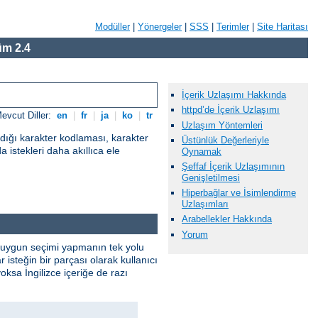
Modüller
|
Yönergeler
|
SSS
|
Terimler
|
Site Haritası
m 2.4
İçerik Uzlaşımı Hakkında
httpd’de İçerik Uzlaşımı
evcut Diller:
en
|
fr
|
ja
|
ko
|
tr
Uzlaşım Yöntemleri
adığı karakter kodlaması, karakter
Üstünlük Değerleriyle
a istekleri daha akıllıca ele
Oynamak
Şeffaf İçerik Uzlaşımının
Genişletilmesi
Hiperbağlar ve İsimlendirme
Uzlaşımları
Arabellekler Hakkında
Yorum
. En uygun seçimi yapmanın tek yolu
isteğin bir parçası olarak kullanıcı
yoksa İngilizce içeriğe de razı