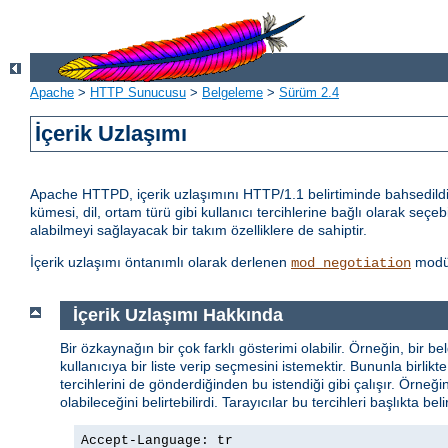
Apache
>
HTTP Sunucusu
>
Belgeleme
>
Sürüm 2.4
İçerik Uzlaşımı
Apache HTTPD, içerik uzlaşımını HTTP/1.1 belirtiminde bahsedildiği
kümesi, dil, ortam türü gibi kullanıcı tercihlerine bağlı olarak seçeb
alabilmeyi sağlayacak bir takım özelliklere de sahiptir.
İçerik uzlaşımı öntanımlı olarak derlenen
modül
mod_negotiation
İçerik Uzlaşımı Hakkında
Bir özkaynağın bir çok farklı gösterimi olabilir. Örneğin, bir be
kullanıcıya bir liste verip seçmesini istemektir. Bununla birl
tercihlerini de gönderdiğinden bu istendiği gibi çalışır. Örneği
olabileceğini belirtebilirdi. Tarayıcılar bu tercihleri başlıkta bel
Accept-Language: tr