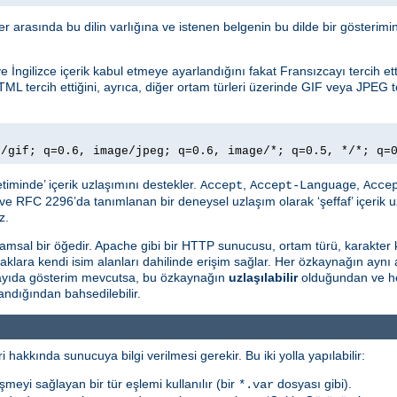
ller arasında bu dilin varlığına ve istenen belgenin bu dilde bir gösteri
İngilizce içerik kabul etmeye ayarlandığını fakat Fransızcayı tercih ettiğ
TML tercih ettiğini, ayrıca, diğer ortam türleri üzerinde GIF veya JPEG te
e/gif; q=0.6, image/jpeg; q=0.6, image/*; q=0.5, */*; q=
timinde’ içerik uzlaşımını destekler.
,
,
Accept
Accept-Language
Acce
ve RFC 2296’da tanımlanan bir deneysel uzlaşım olarak ‘şeffaf’ içerik u
z.
msal bir öğedir. Apache gibi bir HTTP sunucusu, ortam türü, karakter 
naklara kendi isim alanları dahilinde erişim sağlar. Her özkaynağın aynı
 sayıda gösterim mevcutsa, bu özkaynağın
uzlaşılabilir
olduğundan ve he
ndığından bahsedilebilir.
i hakkında sunucuya bilgi verilmesi gerekir. Bu iki yolla yapılabilir:
şmeyi sağlayan bir tür eşlemi kullanılır (bir
dosyası gibi).
*.var