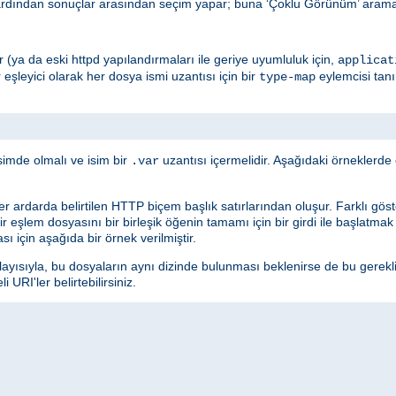
ardından sonuçlar arasından seçim yapar; buna ‘Çoklu Görünüm’ araması
edir (ya da eski httpd yapılandırmaları ile geriye uyumluluk için,
applicat
r eşleyici olarak her dosya ismi uzantısı için bir
eylemcisi tan
type-map
simde olmalı ve isim bir
uzantısı içermelidir. Aşağıdaki örneklerd
.var
ler ardarda belirtilen HTTP biçem başlık satırlarından oluşur. Farklı göster
 Bir eşlem dosyasını bir birleşik öğenin tamamı için bir girdi ile başlatma
sı için aşağıda bir örnek verilmiştir.
layısıyla, bu dosyaların aynı dizinde bulunması beklenirse de bu gerekl
URI'ler belirtebilirsiniz.