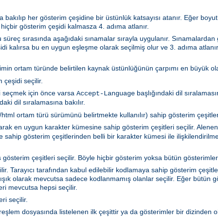
 bakılıp her gösterim çeşidine bir üstünlük katsayısı atanır. Eğer boyutla
 hiçbir gösterim çeşidi kalmasza 4. adıma atlanır.
 Bu süreç sırasında aşağıdaki sınamalar sırayla uygulanır. Sınamalarda
idi kalırsa bu en uygun eşleşme olarak seçilmiş olur ve 3. adıma atlanır
rimin ortam türünde belirtilen kaynak üstünlüğünün çarpımı en büyük olan
çeşidi seçilir.
i seçmek için önce varsa
başlığındaki dil sıralamasın
Accept-Language
aki dil sıralamasına bakılır.
tml ortam türü sürümünü belirtmekte kullanılır) sahip gösterim çeşitleri 
akarak en uygun karakter kümesine sahip gösterim çeşitleri seçilir. Ale
sahip gösterim çeşitlerinden belli bir karakter kümesi ile ilişkilendiril
gösterim çeşitleri seçilir. Böyle hiçbir gösterim yoksa bütün gösterimler 
r. Tarayıcı tarafından kabul edilebilir kodlamaya sahip gösterim çeşitler
ışık olarak mevcutsa sadece kodlanmamış olanlar seçilir. Eğer bütün gö
i mevcutsa hepsi seçilir.
i seçilir.
ya türeşlem dosyasında listelenen ilk çeşittir ya da gösterimler bir dizind