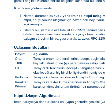
gerekli değildir. Bununla birlikte belgenin kalanında bu konu a
İki uzlaşım yöntemi vardır:
Normal durumda
sunucu yönetiminde httpd uzlaşım
httpd, en iyi sonuca ulaşmak için bazen belli boyutların 
açıklanmıştır.
İstemci bu işlem için özellikle RFC 2295’te tanımlanan
gösterimin seçilmesi konusunda tarayıcıya tam denetim i
uzlaşım sürecinin bir parçası olarak, tarayıcı, RFC 2296
Uzlaşımın Boyutları
Boyut
Açıklama
Ortam
Tarayıcı ortam türü tercihlerini
başlık ala
Accept
Türü
kaynak üstünlüğüne (
parametresi) sahip olabil
qs
Dil
Tarayıcı dil tercihlerini
başlık 
Accept-Language
olabileceği gibi hiç bir dille ilişkilendirimemiş de ol
Kodlama
Tarayıcı kodlama tercihlerini
Accept-Encoding
Karakter
Tarayıcı karakter kümesi tercihlerini
Accept-Ch
Kümesi
karakter kümesini ortam türünün bir parametresi ol
httpd Uzlaşım Algoritması
httpd, tarayıcıya döndürülecek en uygun gösterim çeşidini (vars