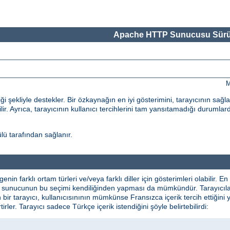
Apache HTTP Sunucusu Sürü
M
 şekliyle destekler. Bir özkaynağın en iyi gösterimini, tarayıcının sağl
ilir. Ayrıca, tarayıcının kullanıcı tercihlerini tam yansıtamadığı durumlard
ü tarafından sağlanır.
lgenin farklı ortam türleri ve/veya farklı diller için gösterimleri olabilir
ikte sunucunun bu seçimi kendiliğinden yapması da mümkündür. Tarayıcılar 
n bir tarayıcı, kullanıcısınının mümkünse Fransızca içerik tercih ettiğini 
irtirler. Tarayıcı sadece Türkçe içerik istendiğini şöyle belirtebilirdi: