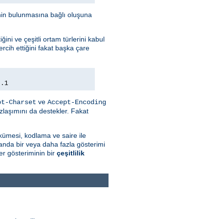
minin bulunmasına bağlı oluşuna
ini ve çeşitli ortam türlerini kabul
rcih ettiğini fakat başka çare
0.1
ve
pt-Charset
Accept-Encoding
zlaşımını da destekler. Fakat
kümesi, kodlama ve saire ile
 anda bir veya daha fazla gösterimi
r gösteriminin bir
çeşitlilik