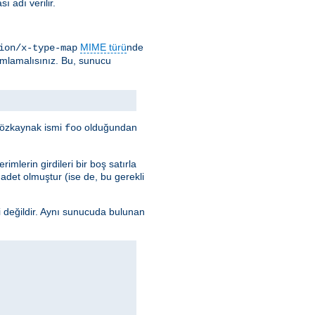
 adı verilir.
MIME türü
nde
ion/x-type-map
ımlamalısınız. Bu, sunucu
e özkaynak ismi
olduğundan
foo
imlerin girdileri bir boş satırla
k adet olmuştur (ise de, bu gerekli
i değildir. Aynı sunucuda bulunan