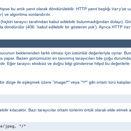
hipse bu artık yanıt olarak döndürülebilir. HTTP yanıt başlığı
’ye u
Vary
) ve algoritma sonlandırılır.
(hiçbiri tarayıcı tarafından kabul edilebilir bulunmadığından dolayı). 
la döndürülür (406: ‘kabul edilebilir bir gösterim yok’). Ayrıca HTTP
Var
nucunun beklenenden farklı olması için üstünlük değerleriyle oynar. B
yla yapar. Bazen günümüzün en tanınmış tarayıcıları bile çoğu durumda 
ir. Eğer tarayıcı eksiksiz ve doğru bilgi gönderirse httpd bu değerlerl
* bir dizge ile eşleşmek üzere "image/*" veya "*/*" gibi ortam türü kalıpları
lebilir kılacaktır. Bazı tarayıcılar ortam türlerini örtük olarak elde etmek
ge/jpeg, */*