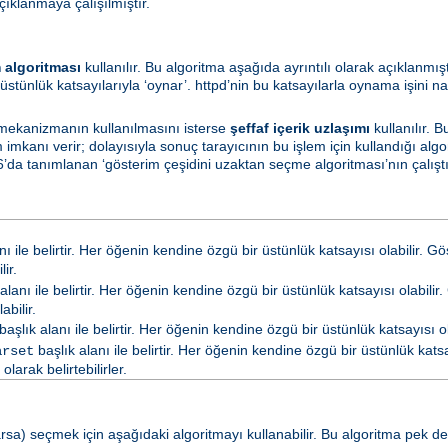
çıklanmaya çalışılmıştır.
 algoritması
kullanılır. Bu algoritma aşağıda ayrıntılı olarak açıklanmış
üstünlük katsayılarıyla ‘oynar’. httpd’nin bu katsayılarla oynama işini na
 mekanizmanın kullanılmasını isterse
şeffaf içerik uzlaşımı
kullanılır. 
mkanı verir; dolayısıyla sonuç tarayıcının bu işlem için kullandığı algo
’da tanımlanan ‘gösterim çeşidini uzaktan seçme algoritması’nın çalıştırı
nı ile belirtir. Her öğenin kendine özgü bir üstünlük katsayısı olabilir. G
ir.
alanı ile belirtir. Her öğenin kendine özgü bir üstünlük katsayısı olabilir.
abilir.
başlık alanı ile belirtir. Her öğenin kendine özgü bir üstünlük katsayısı ola
başlık alanı ile belirtir. Her öğenin kendine özgü bir üstünlük katsay
arset
arak belirtebilirler.
a) seçmek için aşağıdaki algoritmayı kullanabilir. Bu algoritma pek de ya