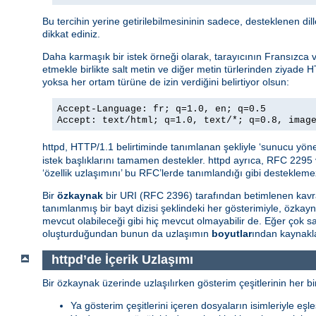
Bu tercihin yerine getirilebilmesininin sadece, desteklenen di
dikkat ediniz.
Daha karmaşık bir istek örneği olarak, tarayıcının Fransızca ve 
etmekle birlikte salt metin ve diğer metin türlerinden ziyade H
yoksa her ortam türüne de izin verdiğini belirtiyor olsun:
Accept-Language: fr; q=1.0, en; q=0.5
Accept: text/html; q=1.0, text/*; q=0.8, imag
httpd, HTTP/1.1 belirtiminde tanımlanan şekliyle ‘sunucu yöne
istek başlıklarını tamamen destekler. httpd ayrıca, RFC 2295 
‘özellik uzlaşımını’ bu RFC’lerde tanımlandığı gibi destekleme
Bir
özkaynak
bir URI (RFC 2396) tarafından betimlenen kavra
tanımlanmış bir bayt dizisi şeklindeki her gösterimiyle, özkay
mevcut olabileceği gibi hiç mevcut olmayabilir de. Eğer çok
oluşturduğundan bunun da uzlaşımın
boyutlar
ından kaynakla
httpd’de İçerik Uzlaşımı
Bir özkaynak üzerinde uzlaşılırken gösterim çeşitlerinin her bir
Ya gösterim çeşitlerini içeren dosyaların isimleriyle eşle