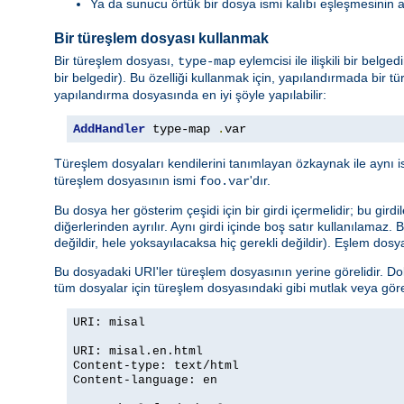
Ya da sunucu örtük bir dosya ismi kalıbı eşleşmesinin 
Bir türeşlem dosyası kullanmak
Bir türeşlem dosyası,
eylemcisi ile ilişkili bir belg
type-map
bir belgedir). Bu özelliği kullanmak için, yapılandırmada bir tü
yapılandırma dosyasında en iyi şöyle yapılabilir:
AddHandler
 type-map 
.
var
Türeşlem dosyaları kendilerini tanımlayan özkaynak ile aynı i
türeşlem dosyasının ismi
'dır.
foo.var
Bu dosya her gösterim çeşidi için bir girdi içermelidir; bu girdi
diğerlerinden ayrılır. Aynı girdi içinde boş satır kullanılamaz.
değildir, hele yoksayılacaksa hiç gerekli değildir). Eşlem dosya
Bu dosyadaki URI'ler türeşlem dosyasının yerine görelidir. Do
tüm dosyalar için türeşlem dosyasındaki gibi mutlak veya göreli 
URI: misal
URI: misal.en.html
Content-type: text/html
Content-language: en