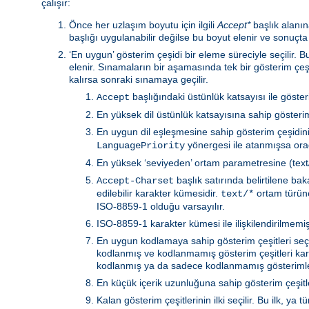
çalışır:
Önce her uzlaşım boyutu için ilgili
Accept*
başlık alanına
başlığı uygulanabilir değilse bu boyut elenir ve sonuçta
‘En uygun’ gösterim çeşidi bir eleme süreciyle seçilir.
elenir. Sınamaların bir aşamasında tek bir gösterim çeş
kalırsa sonraki sınamaya geçilir.
başlığındaki üstünlük katsayısı ile göste
Accept
En yüksek dil üstünlük katsayısına sahip gösterim 
En uygun dil eşleşmesine sahip gösterim çeşidin
yönergesi ile atanmışsa orad
LanguagePriority
En yüksek ‘seviyeden’ ortam parametresine (text/h
başlık satırında belirtilene b
Accept-Charset
edilebilir karakter kümesidir.
ortam türüne 
text/*
ISO-8859-1 olduğu varsayılır.
ISO-8859-1 karakter kümesi ile ilişkilendirilmemiş 
En uygun kodlamaya sahip gösterim çeşitleri seçili
kodlanmış ve kodlanmamış gösterim çeşitleri kar
kodlanmış ya da sadece kodlanmamış gösterimler
En küçük içerik uzunluğuna sahip gösterim çeşitler
Kalan gösterim çeşitlerinin ilki seçilir. Bu ilk, 