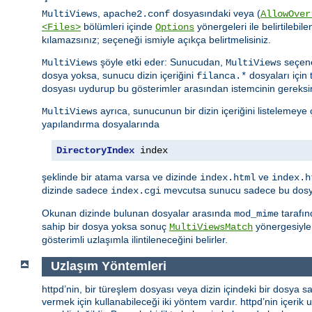
,
dosyasındaki veya (
MultiViews
apache2.conf
AllowOver
bölümleri içinde
yönergeleri ile belirtilebile
<Files>
Options
kılamazsınız; seçeneği ismiyle açıkça belirtmelisiniz.
şöyle etki eder: Sunucudan,
seçene
MultiViews
MultiViews
dosya yoksa, sunucu dizin içeriğini
dosyaları için 
filanca.*
dosyası uydurup bu gösterimler arasından istemcinin gereksi
ayrıca, sunucunun bir dizin içeriğini listelemeye
MultiViews
yapılandırma dosyalarında
DirectoryIndex
 index
şeklinde bir atama varsa ve dizinde
ve
index.html
index.h
dizinde sadece
mevcutsa sunucu sadece bu dosyay
index.cgi
Okunan dizinde bulunan dosyalar arasında
tarafın
mod_mime
sahip bir dosya yoksa sonuç
yönergesiyle 
MultiViewsMatch
gösterimli uzlaşımla ilintileneceğini belirler.
Uzlaşım Yöntemleri
httpd’nin, bir türeşlem dosyası veya dizin içindeki bir dosya sa
vermek için kullanabileceği iki yöntem vardır. httpd’nin içerik uz