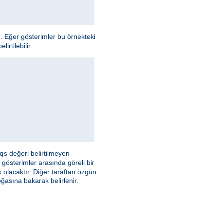
z. Eğer gösterimler bu örnekteki
irtilebilir:
değeri belirtilmeyen
qs
 gösterimler arasında göreli bir
olacaktır. Diğer taraftan özgün
asına bakarak belirlenir.