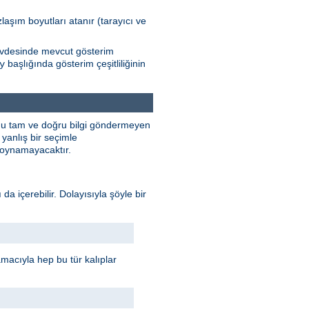
zlaşım boyutları atanır (tarayıcı ve
Gövdesinde mevcut gösterim
başlığında gösterim çeşitliliğinin
y
unu tam ve doğru bilgi göndermeyen
yanlış bir seçimle
e oynamayacaktır.
 da içerebilir. Dolayısıyla şöyle bir
 amacıyla hep bu tür kalıplar