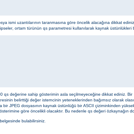
osya ismi uzantılarının taranmasına göre öncelik alacağına dikkat edini
hipseler, ortam türünün
parametresi kullanılarak kaynak üstünlükleri bel
qs
000
değerine sahip gösterimin asla seçilmeyeceğine dikkat ediniz. Bir
qs
esinin belirttiği değer istemcinin yeteneklerinden bağımsız olarak olası
a bir JPEG dosyasının kaynak üstünlüğü bir ASCII çiziminkinden yüksek 
österimine göre öncelikli olacaktır. Bu nedenle
değeri özkaynağın doğ
qs
lgesinde bulabilirsiniz.