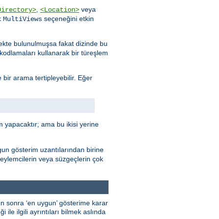
,
veya
Directory>
<Location>
k
seçeneğini etkin
MultiViews
stekte bulunulmuşsa fakat dizinde bu
e kodlamaları kullanarak bir türeşlem
 bir arama tertipleyebilir. Eğer
 yapacaktır; ama bu ikisi yerine
gun gösterim uzantılarından birine
 eylemcilerin veya süzgeçlerin çok
kten sonra ‘en uygun’ gösterime karar
ile ilgili ayrıntıları bilmek aslında