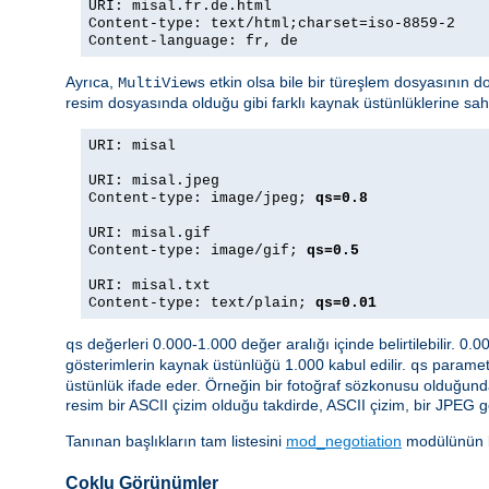
URI: misal.fr.de.html
Content-type: text/html;charset=iso-8859-2
Content-language: fr, de
Ayrıca,
etkin olsa bile bir türeşlem dosyasının d
MultiViews
resim dosyasında olduğu gibi farklı kaynak üstünlüklerine sa
URI: misal
URI: misal.jpeg
Content-type: image/jpeg;
qs=0.8
URI: misal.gif
Content-type: image/gif;
qs=0.5
URI: misal.txt
Content-type: text/plain;
qs=0.01
değerleri 0.000-1.000 değer aralığı içinde belirtilebilir. 0.
qs
gösterimlerin kaynak üstünlüğü 1.000 kabul edilir.
parametr
qs
üstünlük ifade eder. Örneğin bir fotoğraf sözkonusu olduğund
resim bir ASCII çizim olduğu takdirde, ASCII çizim, bir JPEG g
Tanınan başlıkların tam listesini
mod_negotiation
modülünün be
Çoklu Görünümler