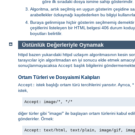
göre ilk sıradaki dosya ismine sahip gösterimdir.
Algoritma, artık seçilmiş en uygun gösterim çeşidine sa
arabellekler özkaynağı kaydederken bu bilgiyi kullanırlar
Buraya gelinmişse hiçbir gösterim seçilmemiş demektir 
çeşitlerini listeleyen bir HTML belgesi 406 durum koduy
boyutları belirtilir.
Üstünlük Değerleriyle Oynamak
httpd bazen yukarıdaki httpd uzlaşım algoritmasının kesin so
tarayıcılar için algoritmadan en iyi sonucu elde etmek amacı
sonuçlanmayacaksa
başlık bilgilerini göndermemekted
Accept
Ortam Türleri ve Dosyaismi Kalıpları
istek başlığı ortam türü tercihlerini yansıtır. Ayrıca, 
Accept:
istek,
Accept: image/*, */*
diğer türler gibi "image/" ile başlayan ortam türlerini kabul edi
gönderirler. Örnek:
Accept: text/html, text/plain, image/gif, ima