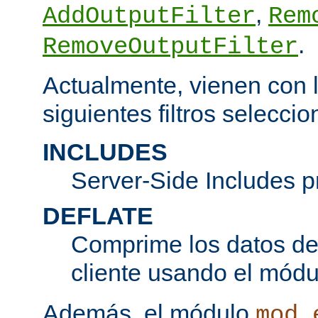
,
AddOutputFilter
Rem
.
RemoveOutputFilter
Actualmente, vienen con l
siguientes filtros seleccio
INCLUDES
Server-Side Includes 
DEFLATE
Comprime los datos de 
cliente usando el mód
Además, el módulo
mod_