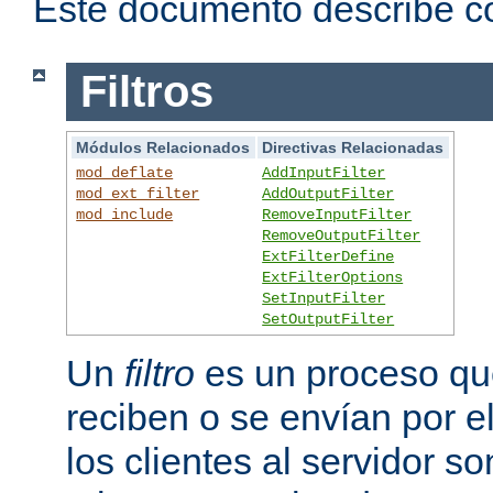
Este documento describe có
Filtros
Módulos Relacionados
Directivas Relacionadas
mod_deflate
AddInputFilter
mod_ext_filter
AddOutputFilter
mod_include
RemoveInputFilter
RemoveOutputFilter
ExtFilterDefine
ExtFilterOptions
SetInputFilter
SetOutputFilter
Un
filtro
es un proceso que
reciben o se envían por e
los clientes al servidor 